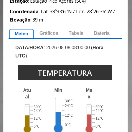
Estação
: Estação Pico Açores (504)
Coordenada
: Lat. 38º33'6''N / Lon. 28º26'36''W /
Elevação
: 39 m
Gráficos
Tabela
Bateria
Meteo
DATA/HORA:
2026-08-08 08:00:00
(Hora
UTC)
TEMPERATURA
Atu
Min
Ma
al
x
30°C
24°C
30°C
30°C
24°C
24°C
12°C
12°C
12°C
0°C
0°C
0°C