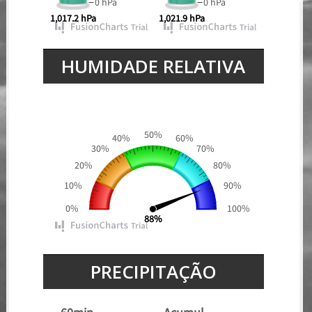
0 hPa
0 hPa
1,017.2 hPa
1,021.9 hPa
HUMIDADE RELATIVA
50%
40%
60%
30%
70%
20%
80%
10%
90%
0%
100%
88%
PRECIPITAÇÃO