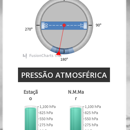
90º
270º
180º
191°
191°
PRESSÃO ATMOSFÉRICA
Estaçã
N.M.Ma
o
r
1,100 hPa
1,100 hPa
825 hPa
825 hPa
550 hPa
550 hPa
275 hPa
275 hPa