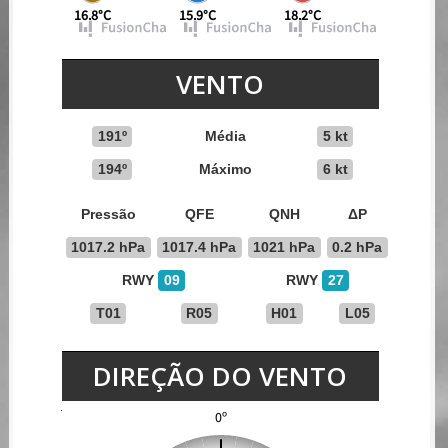
16.8°C
15.9°C
18.2°C
VENTO
191º
Média
5 kt
194º
Máximo
6 kt
Pressão
QFE
QNH
ΔP
1017.2 hPa
1017.4 hPa
1021 hPa
0.2 hPa
RWY
09
RWY
27
T01
R05
H01
L05
DIREÇÃO DO VENTO
0º